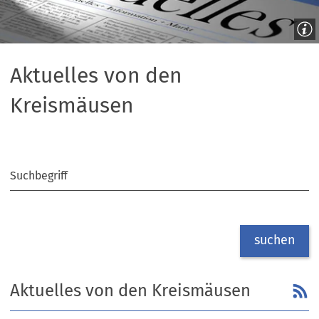
Aktuelles von den
Kreismäusen
Suchergebnis-
1
Filter
Treffer
Suchbegriff
suchen
Suchergebnis
Aktuelles von den Kreismäusen
als