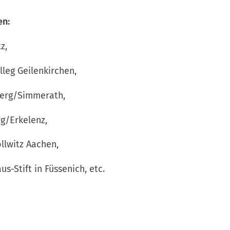
en:
z,
eg Geilenkirchen,
rg/Simmerath,
/Erkelenz,
witz Aachen,
Stift in Füssenich, etc.