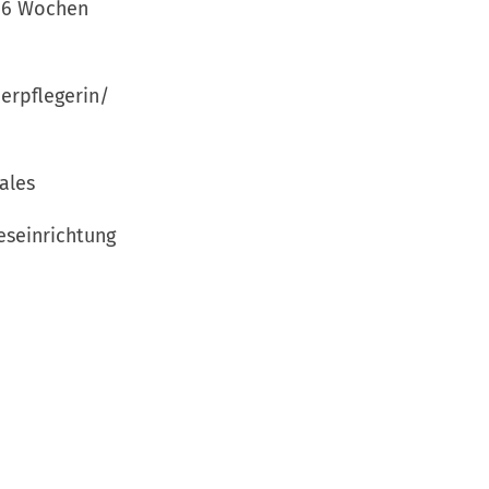
 inkl. 6 Wochen
Kinderpflegerin/
iales
seinrichtung
m in einer