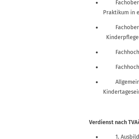
Fachoberschu
Praktikum in e
Fachoberschu
Kinderpflege
Fachhochschul
Fachhochschul
Allgemeine
Kindertagesei
Verdienst nach TVA
1. Ausbildun