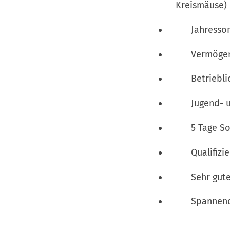
Kreismäuse)
Jahressonde
Vermögensw
Betriebliche
Jugend- und 
5 Tage Sonde
Qualifizierte
Sehr gute Ch
Spannende We