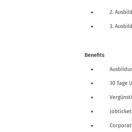
2. Ausbildun
3. Ausbildu
Benefits
Ausbildung mi
30 Tage Urlau
Vergünstigte
Jobticke
Corporate Be