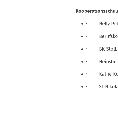
Kooperationsschul
· Nelly Püt
· Berufskoll
· BK Stolbe
· Heinsberg
· Käthe Koll
· St-Nikolaus-