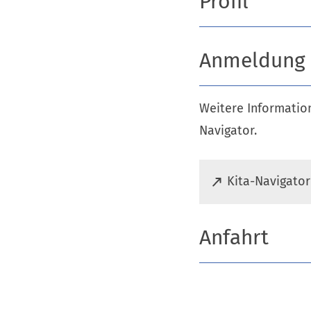
Profil
Anmeldung
Weitere Information
Navigator.
(
Kita-Navigator
Ö
f
f
Anfahrt
n
e
t
i